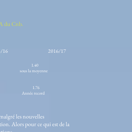
CA du Cnb.
16 2016/17
1.40
us la moyenne
 1.76
ée record
 malgré les nouvelles
ion. Alors pour ce qui est de la
ations.