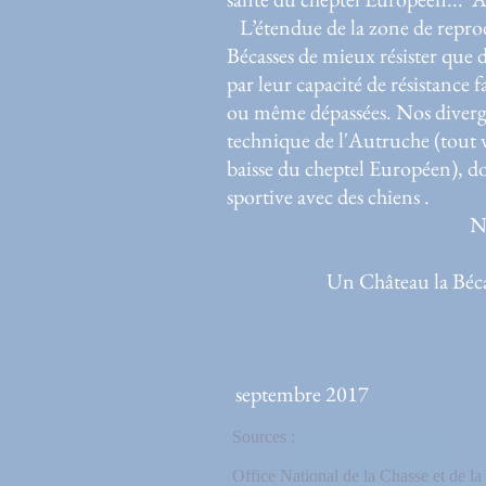
L’étendue de la zone de reprod
Bécasses de mieux résister que 
par leur capacité de résistance f
ou même dépassées. Nos divergen
technique de l'Autruche (tout va 
baisse du cheptel Européen), don
sportive avec des chiens .
Ne faisons pas trinque
Un Château la Bécasse ou u
sept
Sources :
Office National de la Chasse et de la