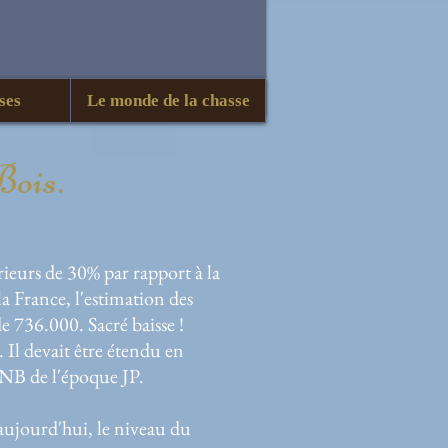
ses
Le monde de la chasse
Bois.
ieurs de 30% par rapport à la
a France, l'estimation des
 736.000. Sacré baisse !
Il devait être étendu en
 CNB de l'époque JP.
ujourd'hui, le niveau du