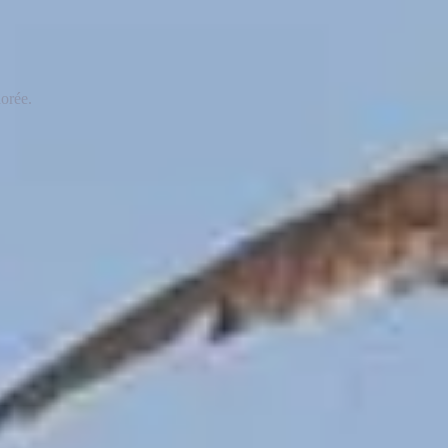
orée.