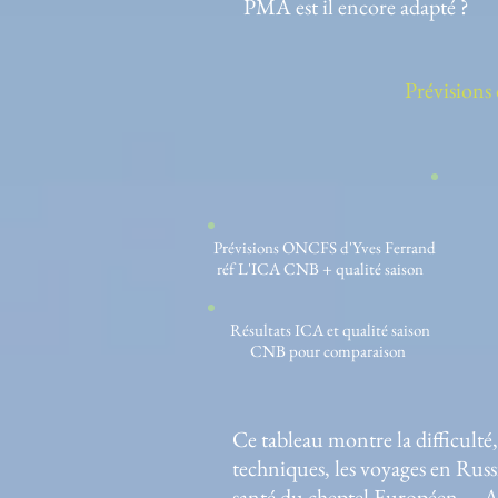
PMA est il encore adapté ?
Prévisions
2
1
Prévisions ONCFS d'Yves Ferrand
Bon
réf L'ICA CNB + qualité saison
Résultats ICA et qualité saison
1
CNB pour comparaison
Tr
Ce tableau montre la difficulté,
techniques, les voyages en Russ
santé du cheptel Européen... 