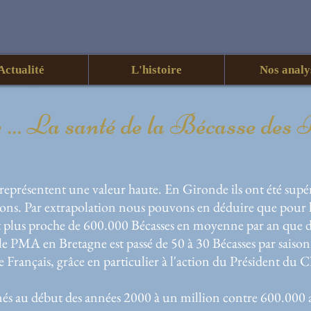
Actualité
L'histoire
Nos analy
e ... La santé de la Bécasse des 
présentent une valeur haute. En Gironde ils ont été supér
sons. Par extrapolation nous pouvons en déduire que pour l
 plus proche de 600.000 Bécasses en moyenne par an que de
PMA en Bretagne est passé de 50 à 30 Bécasses par saison. 
e Français, grâce en particulier à l'action du Président du
s au début des années 2000 à un million contre 600.000 a