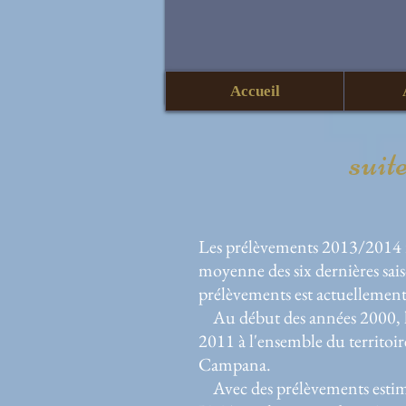
Accueil
suit
Les prélèvements 2013/2014 re
moyenne des six dernières sai
prélèvements est actuellement
Au début des années 2000, le 
2011 à l'ensemble du territoir
Campana.
Avec des prélèvements estimé