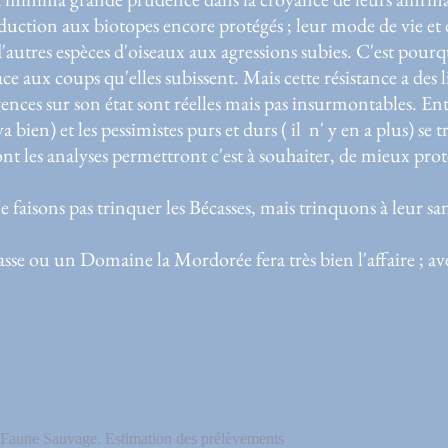
uction aux biotopes encore protégés ; leur mode de vie et
d'autres espèces d'oiseaux aux agressions subies. C'est pour
ace aux coups qu'elles subissent. Mais cette résistance a des 
ces sur son état sont réelles mais pas insurmontables. Entr
bien) et les pessimistes purs et durs ( il n' y en a plus) se t
t les analyses permettront c'est à souhaiter, de mieux proté
r les Bécasses, mais trinquons à leur sant
n Domaine la Mordorée fera très bien l'affaire ; av
embre 20
 Faune Sauvage. Estimation des prélèvements