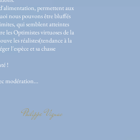
 d'alimentation, permettent aux
quoi nous pouvons être bluffés
limites, qui semblent atteintes
e les Optimistes virtuoses de la
rouve les réalistes(tendance à la
ger l'espèce et sa chasse
é !
ec modération...
Philippe Vignac
17